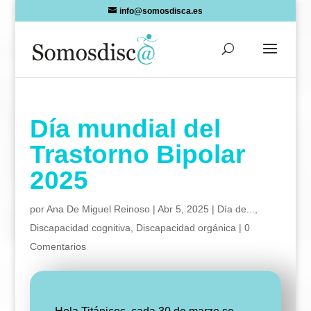
Skip
info@somosdisca.es
to
content
Día mundial del
Trastorno Bipolar
2025
por
Ana De Miguel Reinoso
|
Abr 5, 2025
|
Día de...
,
Discapacidad cognitiva
,
Discapacidad orgánica
|
0
Comentarios