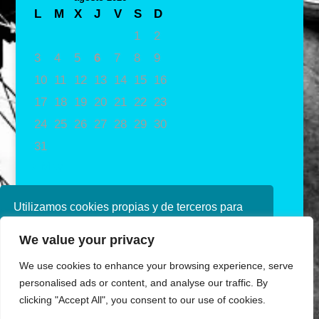
L
M
X
J
V
S
D
1
2
3
4
5
6
7
8
9
10
11
12
13
14
15
16
17
18
19
20
21
22
23
24
25
26
27
28
29
30
31
« May
Utilizamos cookies propias y de terceros para
mejorar nuestros servicios. Si continúa
We value your privacy
navegando, consideramos que acepta su uso.
Puede obtener más información en nuestra
We use cookies to enhance your browsing experience, serve
política de cookies consulte nuestra
Política de
personalised ads or content, and analyse our traffic. By
privacidad
clicking "Accept All", you consent to our use of cookies.