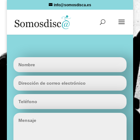
Skip
info@somosdisca.es
to
content
Nombre
Dirección
de
correo
Teléfono
electrónico
Mensaje