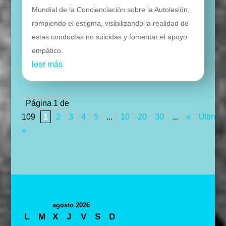
Mundial de la Concienciación sobre la Autolesión,
rompiendo el estigma, visibilizando la realidad de
estas conductas no suicidas y fomentar el apoyo
empático.
leer más
Página 1 de
109
1
2
3
4
5
...
10
20
30
...
»
Última
»
agosto 2026
L
M
X
J
V
S
D