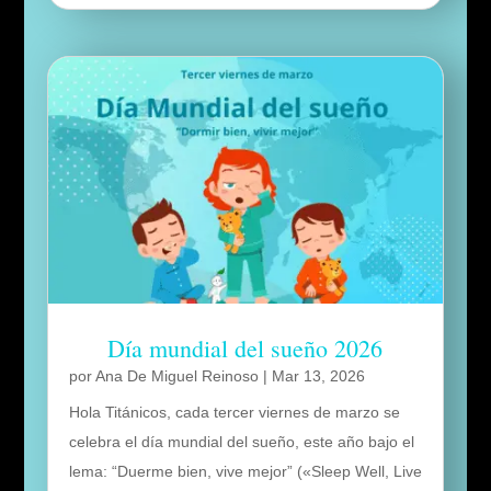
Día mundial del sueño 2026
por
Ana De Miguel Reinoso
|
Mar 13, 2026
Hola Titánicos, cada tercer viernes de marzo se
celebra el día mundial del sueño, este año bajo el
lema: “Duerme bien, vive mejor” («Sleep Well, Live