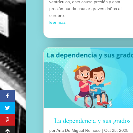
ventrículos, esto causa presión y esta
presión pueda causar graves daños al
cerebro.
leer más
La dependencia y sus grados
por
Ana De Miguel Reinoso
|
Oct 25, 2025