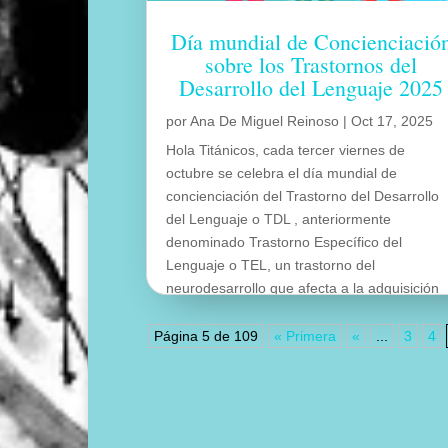
Día mundial de Concienciació
sobre los Trastornos del
Desarrollo del Lenguaje 2025
por
Ana De Miguel Reinoso
|
Oct 17, 2025
Hola Titánicos, cada tercer viernes de
octubre se celebra el día mundial de
concienciación del Trastorno del Desarrollo
del Lenguaje o TDL , anteriormente
denominado Trastorno Específico del
Lenguaje o TEL, un trastorno del
neurodesarrollo que afecta a la adquisición
del lenguaje en la infancia y que persiste
hasta la edad adulta.
Página 5 de 109
« Primera
«
...
3
4
leer más