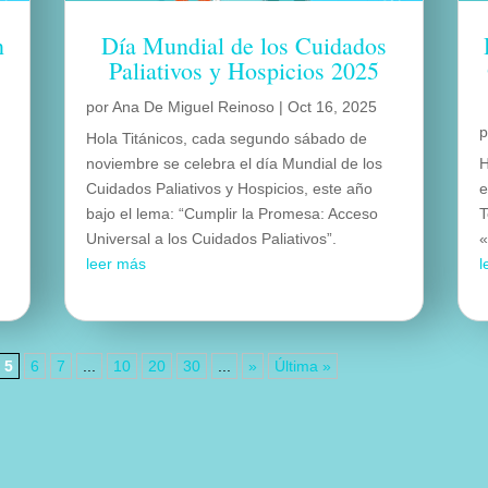
n
Día Mundial de los Cuidados
Paliativos y Hospicios 2025
por
Ana De Miguel Reinoso
|
Oct 16, 2025
Hola Titánicos, cada segundo sábado de
noviembre se celebra el día Mundial de los
H
Cuidados Paliativos y Hospicios, este año
e
bajo el lema: “Cumplir la Promesa: Acceso
T
Universal a los Cuidados Paliativos”.
«
leer más
l
5
6
7
...
10
20
30
...
»
Última »