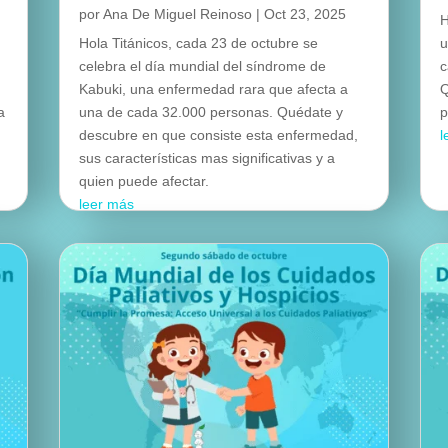
por
Ana De Miguel Reinoso
|
Oct 23, 2025
H
Hola Titánicos, cada 23 de octubre se
u
celebra el día mundial del síndrome de
c
Kabuki, una enfermedad rara que afecta a
Q
a
una de cada 32.000 personas. Quédate y
p
e
descubre en que consiste esta enfermedad,
l
sus características mas significativas y a
quien puede afectar.
leer más