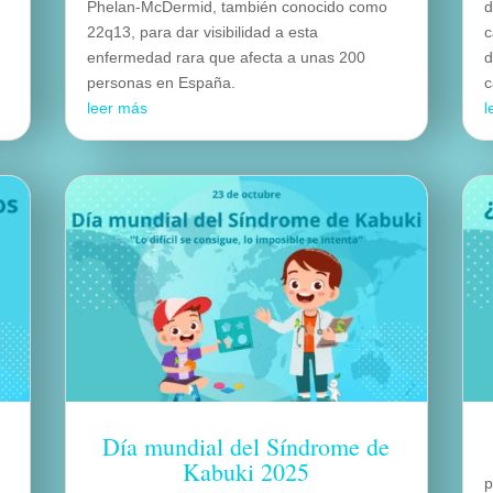
Phelan-McDermid, también conocido como
d
22q13, para dar visibilidad a esta
c
enfermedad rara que afecta a unas 200
d
personas en España.
c
leer más
l
Día mundial del Síndrome de
Kabuki 2025