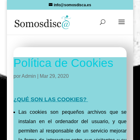
Skip
info@somosdisca.es
to
content
Política de Cookies
por
Admin
|
Mar 29, 2020
¿QUÉ SON LAS COOKIES?
Las cookies son pequeños archivos que se
instalan en el ordenador del usuario, y que
permiten al responsable de un servicio mejorar