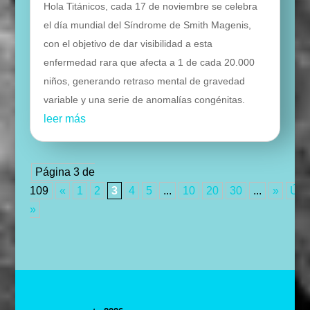
Hola Titánicos, cada 17 de noviembre se celebra
el día mundial del Síndrome de Smith Magenis,
con el objetivo de dar visibilidad a esta
enfermedad rara que afecta a 1 de cada 20.000
niños, generando retraso mental de gravedad
variable y una serie de anomalías congénitas.
leer más
Página 3 de
109
«
1
2
3
4
5
...
10
20
30
...
»
Últ
»