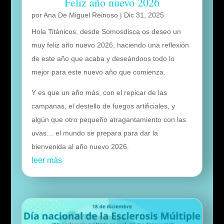
Feliz año nuevo 2026
por
Ana De Miguel Reinoso
|
Dic 31, 2025
Hola Titánicos, desde Somosdisca os deseo un
muy feliz año nuevo 2026, haciendo una reflexión
de este año que acaba y deseándoos todo lo
mejor para este nuevo año que comienza.
Y es que un año más, con el repicar de las
campanas, el destello de fuegos artificiales, y
algún que otro pequeño atragantamiento con las
uvas… el mundo se prepara para dar la
bienvenida al año nuevo 2026.
leer más