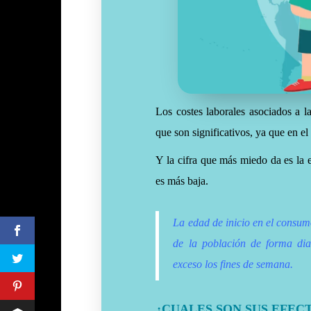
Los costes laborales asociados a la
que son significativos, ya que en el
Y la cifra que más miedo da es la
es más baja.
La edad de inicio en el consum
de la población de forma di
exceso los fines de semana.
¿CUALES SON SUS EFEC