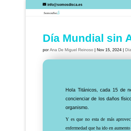
Skip
info@somosdisca.es
to
content
Día Mundial sin 
por
Ana De Miguel Reinoso
|
Nov 15, 2024
|
Día
Hola Titánicos, cada 15 de n
concienciar de los daños físi
organismo.
Y es que no esta de más
aprovec
enfermedad que ha ido en aumento e