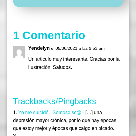
r
r
i
b
i
u
a
r
o
r
b
m
o
e
k
1 Comentario
Yendelyn
el 05/06/2021 a las 9:53 am
Un articulo muy interesante. Gracias por la
ilustración. Saludos.
Responder
Trackbacks/Pingbacks
Yo me suicidé - Somosdisc@
- […] una
depresión mayor crónica, por lo que hay épocas
que estoy mejor y épocas que caigo en picado.