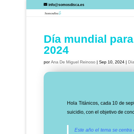
Skip
info@somosdisca.es
to
content
Día mundial para
2024
por
Ana De Miguel Reinoso
|
Sep 10, 2024
|
Día
Hola Titánicos, cada 10 de sep
suicidio, con el objetivo de co
Este año el tema se centra