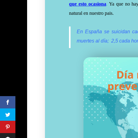
que esto ocasiona
.
Ya que no hay 
natural en nuestro pais.
En España se suicidan ca
muertes al día; 2,5 cada ho