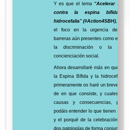
Y es que el lema
“Acelerar la ac
contra la espina bífida y
hidrocefalia” (#Action4SBH),
poni
el foco en la urgencia de elim
barreras aún presentes como el esti
la discriminación o la falta
concienciación social.
Ahora desarrollaré más en que cons
la Espina Bífida y la hidrocefalia, 
primeramente os haré un breve res
de en que consiste, y cuales son
causas y consecuencias, para 
podáis entender lo que tienen en c
y el porqué de la celebración de e
dos patologías de forma conjunta.