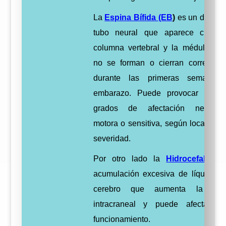
La
Espina Bífida (EB
)
es un defecto
tubo neural que aparece cuand
columna vertebral y la médula esp
no se forman o cierran correctam
durante las primeras semanas 
embarazo. Puede provocar difere
grados de afectación neurológ
motora o sensitiva, según localizaci
severidad.
Por otro lado la
Hidrocefalia
e
acumulación excesiva de líquido e
cerebro que aumenta la pres
intracraneal y puede afectar 
funcionamiento.