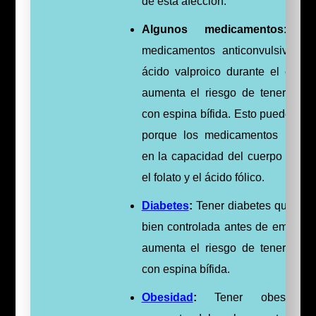
de esta afección.
Algunos medicamentos:
Tom
medicamentos anticonvulsivos 
ácido valproico durante el emba
aumenta el riesgo de tener un 
con espina bífida. Esto puede suc
porque los medicamentos interfi
en la capacidad del cuerpo para 
el folato y el ácido fólico.
Diabetes
:
Tener diabetes que no 
bien controlada antes de embaraz
aumenta el riesgo de tener un 
con espina bífida.
Obesidad
:
Tener obesidad