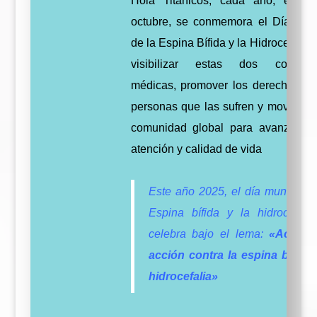
Hola Titánicos, cada año, el 2
octubre, se conmemora el Día Mun
de la Espina Bífida y la Hidrocefalia 
visibilizar estas dos condici
médicas, promover los derechos de
personas que las sufren y movilizar 
comunidad global para avanzar e
atención y calidad de vida
Este año 2025, el día mundial d
Espina bífida y la hidrocefali
celebra bajo el lema:
«Acelera
acción contra la espina bífida 
hidrocefalia»