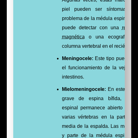
piel pueden ser síntomas de
problema de la médula espinal qu
puede detectar con una
resona
magnética
o una ecografía de
columna vertebral en el recién nac
Meningocele:
Este tipo puede afe
el funcionamiento de la vejiga y
intestinos.
Mielomeningocele:
En este tipo
grave de espina bífida, el c
espinal permanece abierto junto
varias vértebras en la parte ba
media de la espalda. Las membr
y parte de la médula espinal o