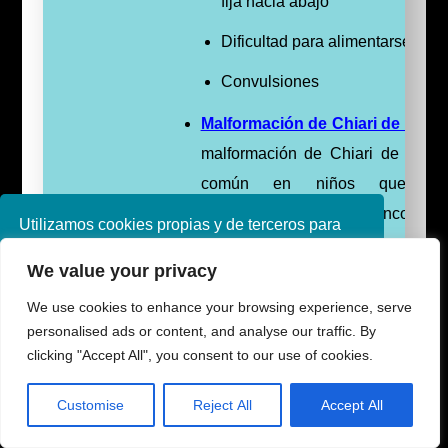
fija hacia abajo
Dificultad para alimentarse
Convulsiones
Malformación de Chiari de tipo 2
malformación de Chiari de tipo 
común en niños que tie
mielomeningocele. El tronco cere
Utilizamos cookies propias y de terceros para
es la parte más baja del cerebro,
mejorar nuestros servicios. Si continúa
We value your privacy
navegando, consideramos que acepta su uso.
encima de la médula espinal. Co
Puede obtener más información en nuestra
malformación de Chiari de tipo 2
We use cookies to enhance your browsing experience, serve
política de cookies consulte nuestra
Política de
personalised ads or content, and analyse our traffic. By
tronco cerebral se vuelve más lar
privacidad
clicking "Accept All", you consent to our use of cookies.
está en una posición más baja d
habitual, por lo que se extiend
Aceptar
Customise
Reject All
Accept All
canal espinal o la zona del cue
Share This