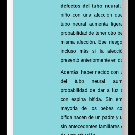
defectos del tubo neural:
Tener
niño con una afección que dañ
tubo neural aumenta ligerament
probabilidad de tener otro bebé co
misma afección. Ese riesgo aum
incluso más si la afección y
presentó anteriormente en dos hijo
Además, haber nacido con un def
del tubo neural aumenta
probabilidad de dar a luz a un 
con espina bífida. Sin embargo
mayoría de los bebés con es
bífida nacen de un padre y una m
sin antecedentes familiares conoc