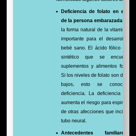
Deficiencia de folato en el cu
de la persona embarazada:
El fo
la forma natural de la vitamina B9
importante para el desarrollo d
bebé sano. El ácido fólico es el 
sintético que se encuentra
suplementos y alimentos fortifica
Si los niveles de folato son demas
bajos, esto se conoce c
deficiencia. La deficiencia de fo
aumenta el riesgo para espina bífi
de otras afecciones que inciden e
tubo neural.
Antecedentes familiares