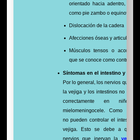
orientado hacia adentro, cono
como pie zambo o equinovaro
Dislocación de la cadera
Afecciones óseas y articulares
Músculos tensos o acortados
que se conoce como contractur
Síntomas en el intestino y la vej
Por lo general, los nervios que ine
la vejiga y los intestinos no funci
correctamente en niños 
mielomeningocele. Como result
no pueden controlar el intestino n
vejiga. Esto se debe a que e
nervios que inervan la
vejiga
y