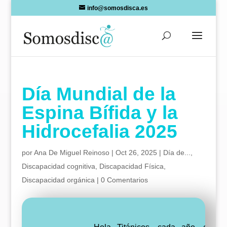
Skip
info@somosdisca.es
to
content
Día Mundial de la
Espina Bífida y la
Hidrocefalia 2025
por
Ana De Miguel Reinoso
|
Oct 26, 2025
|
Día de...
,
Discapacidad cognitiva
,
Discapacidad Física
,
Discapacidad orgánica
|
0 Comentarios