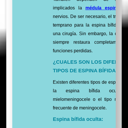
implicados la
médula espinal
y 
nervios. De ser necesario, el tratami
temprano para la espina bífida imp
una cirugía. Sin embargo, la cirugí
siempre restaura completamente
funciones perdidas.
¿CUALES SON LOS DIFEREN
TIPOS DE ESPINA BÍFIDA?
Existen diferentes tipos de espina bíf
la espina bífida oculta,
mielomeningocele o el tipo muy 
frecuente de meningocele.
Espina bífida oculta: