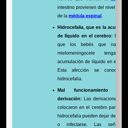
intestino provienen del nivel más 
de la
médula espinal
.
Hidrocefalia, que es la acumula
de líquido en el cerebro:
Es co
que los bebés que nacen 
mielomeningocele tengan 
acumulación de líquido en el cere
Esta afección se conoce c
hidrocefalia.
Mal funcionamiento de
derivación:
Las derivaciones qu
colocaron en el cerebro para trata
hidrocefalia pueden dejar de funci
o infectarse. Las señales