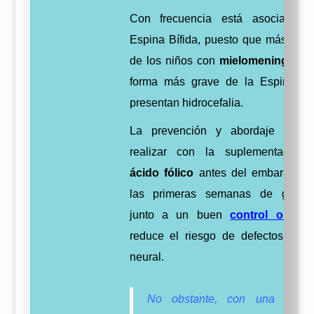
Con frecuencia está asociada 
Espina Bífida, puesto que más del
de los niños con
mielomeningocel
forma más grave de la Espina Bíf
presentan hidrocefalia.
La prevención y abordaje se s
realizar con l
a suplementación
ácido fólico
antes del embarazo y
las primeras semanas de gestac
junto a un buen
control obstétr
reduce el riesgo de defectos del 
neural.
No obstante, con una detec