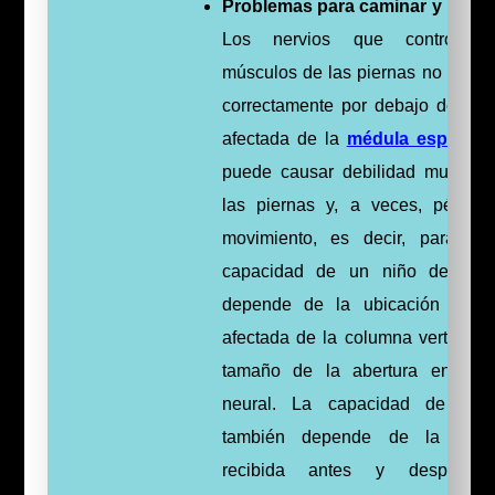
Problemas para caminar y move
Los nervios que controlan 
músculos de las piernas no funci
correctamente por debajo de la 
afectada de la
médula espinal
. 
puede causar debilidad muscula
las piernas y, a veces, pérdid
movimiento, es decir, parálisis
capacidad de un niño de cam
depende de la ubicación del 
afectada de la columna vertebral 
tamaño de la abertura en el 
neural. La capacidad de cam
también depende de la atenc
recibida antes y después 