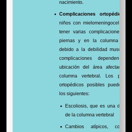
nacimiento.
Complicaciones ortopédicas:
L
niños con mielomeningocele pu
tener varias complicaciones en
piernas y en la columna verte
debido a la debilidad muscular.
complicaciones dependen de
ubicación del área afectada d
columna vertebral. Los probl
ortopédicos posibles pueden inc
los siguientes:
Escoliosis, que es una desvia
de la columna vertebral
Cambios atípicos, como 