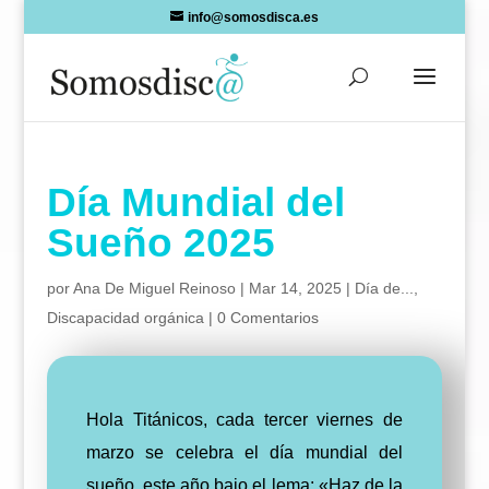
Skip
info@somosdisca.es
to
content
Día Mundial del
Sueño 2025
por
Ana De Miguel Reinoso
|
Mar 14, 2025
|
Día de...
,
Discapacidad orgánica
|
0 Comentarios
Hola Titánicos, cada tercer viernes de
marzo se celebra el día mundial del
sueño, este año bajo el lema: «Haz de la