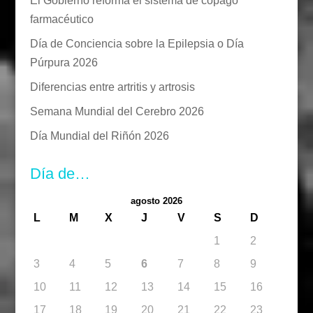
El Gobierno reforma el sistema de copago
farmacéutico
Día de Conciencia sobre la Epilepsia o Día
Púrpura 2026
Diferencias entre artritis y artrosis
Semana Mundial del Cerebro 2026
Día Mundial del Riñón 2026
Día de…
agosto 2026
L
M
X
J
V
S
D
1
2
3
4
5
6
7
8
9
10
11
12
13
14
15
16
17
18
19
20
21
22
23