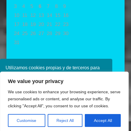
3
4
5
6
7
8
9
10
11
12
13
14
15
16
17
18
19
20
21
22
23
24
25
26
27
28
29
30
31
« May
Utilizamos cookies propias y de terceros para
mejorar nuestros servicios. Si continúa
We value your privacy
navegando, consideramos que acepta su uso.
Puede obtener más información en nuestra
We use cookies to enhance your browsing experience, serve
política de cookies consulte nuestra
Política de
personalised ads or content, and analyse our traffic. By
privacidad
clicking "Accept All", you consent to our use of cookies.
Aceptar
Customise
Reject All
Accept All
Diseñado por Ana de Miguel
Share This