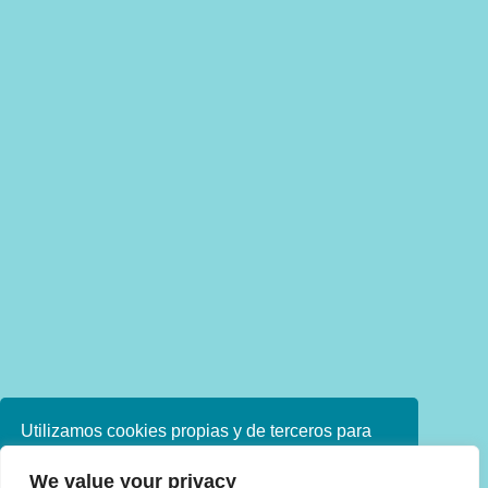
Utilizamos cookies propias y de terceros para
mejorar nuestros servicios. Si continúa
We value your privacy
navegando, consideramos que acepta su uso.