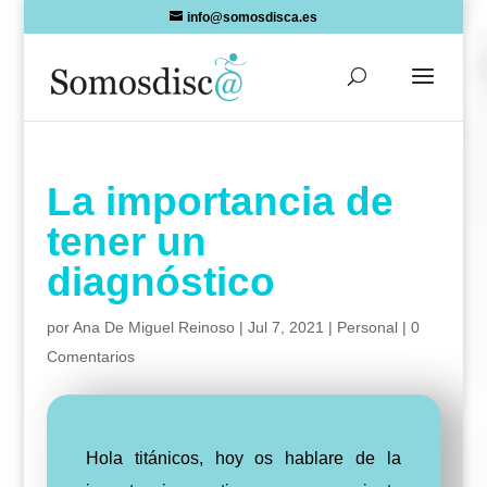
Skip
info@somosdisca.es
to
content
La importancia de
tener un
diagnóstico
por
Ana De Miguel Reinoso
|
Jul 7, 2021
|
Personal
|
0
Comentarios
Hola titánicos, hoy os hablare de la