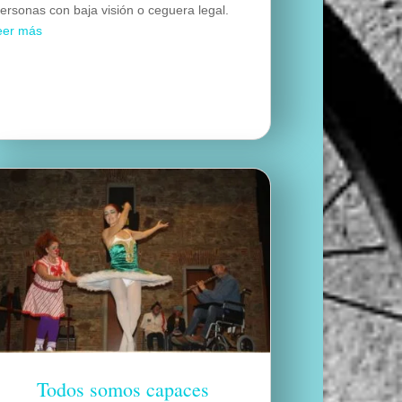
ersonas con baja visión o ceguera legal.
eer más
Todos somos capaces