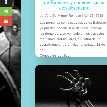
de Baleares ya pueden viajar
con descuento
por
Ana De Miguel Reinoso
|
Abr 26, 2019
Las personas con discapacidad de Baleares
ya pueden beneficiarse del descuento de
residente para su vehículo en los trayectos
marítimos interinsulares, en virtud de un
decreto que entró en vigor el pasado 12 de
abril.
Conoce los detalles.
leer más