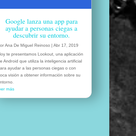
Google lanza una app para
ayudar a personas ciegas a
descubrir su entorno.
por
Ana De Miguel Reinoso
|
Abr 17, 2019
oy te presentamos Lookout, una aplicación
e Android que utiliza la inteligencia artificial
ara ayudar a las personas ciegas o con
oca visión a obtener información sobre su
ntorno.
eer más