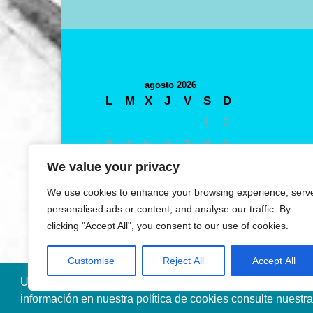
agosto 2026
L
M
X
J
V
S
D
1
2
3
4
5
6
7
8
9
10
11
12
13
14
15
16
We value your privacy
17
18
19
20
21
22
23
We use cookies to enhance your browsing experience, serv
24
25
26
27
28
29
30
personalised ads or content, and analyse our traffic. By
clicking "Accept All", you consent to our use of cookies.
31
« May
Customise
Reject All
Accept All
Utilizamos cookies propias y de terceros para mejorar nue
información en nuestra política de cookies consulte nuestr
Diseñado por Ana de Miguel