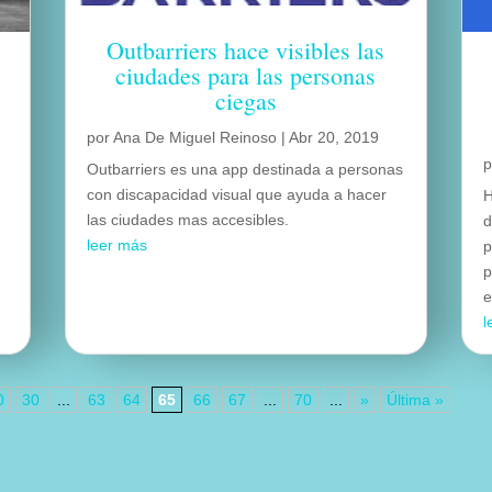
Outbarriers hace visibles las
ciudades para las personas
ciegas
por
Ana De Miguel Reinoso
|
Abr 20, 2019
Outbarriers es una app destinada a personas
con discapacidad visual que ayuda a hacer
H
las ciudades mas accesibles.
d
leer más
p
p
e
l
0
30
...
63
64
65
66
67
...
70
...
»
Última »