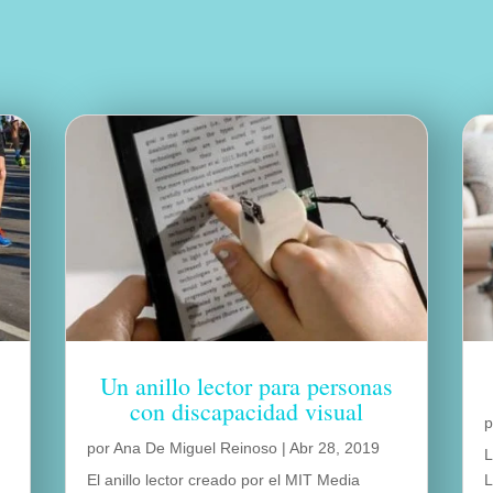
Un anillo lector para personas
con discapacidad visual
por
Ana De Miguel Reinoso
|
Abr 28, 2019
L
El anillo lector creado por el MIT Media
L