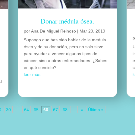
e
Donar médula ósea.
por
Ana De Miguel Reinoso
|
Mar 29, 2019
Supongo que has oido hablar de la medula
ósea y de su donación, pero no solo sirve
U
para ayudar a vencer algunos tipos de
i
cáncer, sino a otras enfermedades. ¿Sabes
e
r
en qué consiste?
c
leer más
l
d
0
30
...
64
65
66
67
68
...
»
Última »