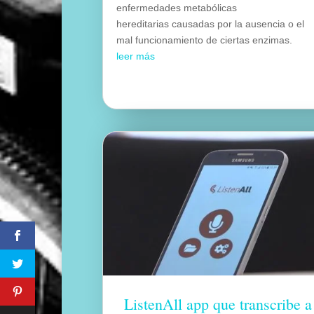
enfermedades metabólicas
hereditarias causadas por la ausencia o el
mal funcionamiento de ciertas enzimas.
leer más
ListenAll app que transcribe a