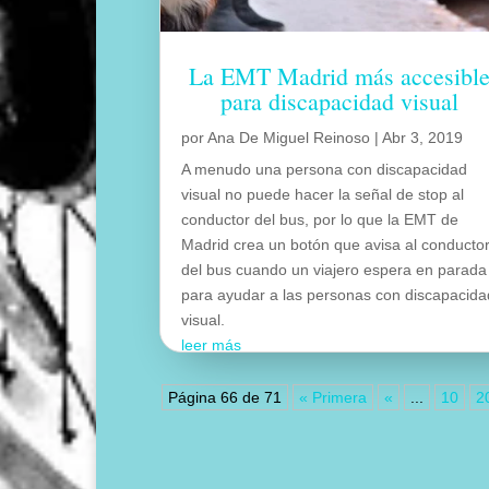
La EMT Madrid más accesibl
para discapacidad visual
por
Ana De Miguel Reinoso
|
Abr 3, 2019
A menudo una persona con discapacidad
visual no puede hacer la señal de stop al
conductor del bus, por lo que la EMT de
Madrid crea un botón que avisa al conducto
del bus cuando un viajero espera en parada
para ayudar a las personas con discapacida
visual.
leer más
Página 66 de 71
« Primera
«
...
10
2