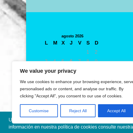
agosto 2026
L
M
X
J
V
S
D
1
2
3
4
5
6
7
8
9
10
11
12
13
14
15
16
We value your privacy
17
18
19
20
21
22
23
We use cookies to enhance your browsing experience, serv
24
25
26
27
28
29
30
personalised ads or content, and analyse our traffic. By
clicking "Accept All", you consent to our use of cookies.
31
« May
Customise
Reject All
Accept All
Utilizamos cookies propias y de terceros para mejorar nue
información en nuestra política de cookies consulte nuestr
Diseñado por Ana de Miguel