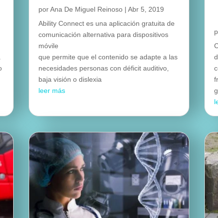
por
Ana De Miguel Reinoso
|
Abr 5, 2019
Ability Connect es una aplicación gratuita de
comunicación alternativa para dispositivos
móvile
C
a
que permite que el contenido se adapte a las
d
o
necesidades personas con déficit auditivo,
c
baja visión o dislexia
f
leer más
g
l