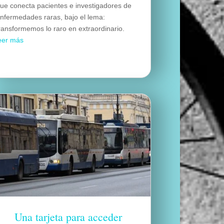
ue conecta pacientes e investigadores de
nfermedades raras, bajo el lema:
ransformemos lo raro en extraordinario.
eer más
Una tarjeta para acceder