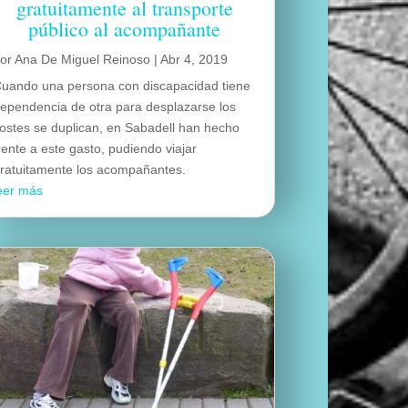
gratuitamente al transporte
público al acompañante
por
Ana De Miguel Reinoso
|
Abr 4, 2019
uando una persona con discapacidad tiene
ependencia de otra para desplazarse los
ostes se duplican, en Sabadell han hecho
rente a este gasto, pudiendo viajar
ratuitamente los acompañantes.
eer más