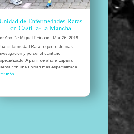
Unidad de Enfermedades Raras
en Castilla-La Mancha
por
Ana De Miguel Reinoso
|
Mar 26, 2019
na Enfermedad Rara requiere de más
nvestigación y personal sanitario
specializado. A partir de ahora España
uenta con una unidad más especializada.
eer más