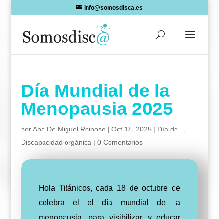
Skip
info@somosdisca.es
to
content
Día Mundial de la
Menopausia 2025
por
Ana De Miguel Reinoso
|
Oct 18, 2025
|
Día de...
,
Discapacidad orgánica
|
0 Comentarios
Hola Titánicos, cada 18 de octubre de
celebra el el día mundial de la
menopausia, para visibilizar y educar