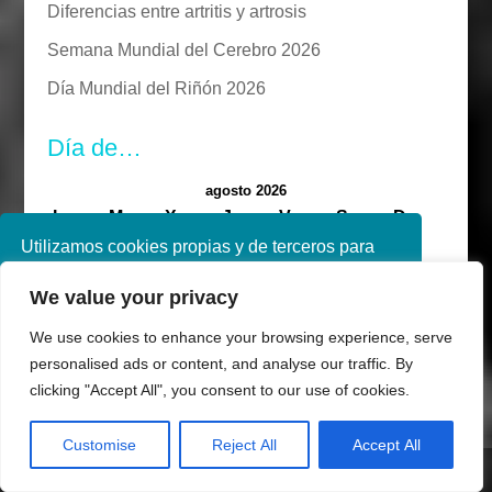
Diferencias entre artritis y artrosis
Semana Mundial del Cerebro 2026
Día Mundial del Riñón 2026
Día de…
agosto 2026
L
M
X
J
V
S
D
Utilizamos cookies propias y de terceros para
1
2
mejorar nuestros servicios. Si continúa
3
4
5
6
7
8
9
We value your privacy
navegando, consideramos que acepta su uso.
10
11
12
13
14
15
16
Puede obtener más información en nuestra
We use cookies to enhance your browsing experience, serve
política de cookies consulte nuestra
Política de
17
18
19
20
21
22
23
personalised ads or content, and analyse our traffic. By
privacidad
clicking "Accept All", you consent to our use of cookies.
24
25
26
27
28
29
30
Aceptar
31
Customise
Reject All
Accept All
« May
Share This