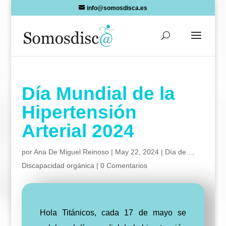
Skip
info@somosdisca.es
to
content
Día Mundial de la
Hipertensión
Arterial 2024
por
Ana De Miguel Reinoso
|
May 22, 2024
|
Día de...
,
Discapacidad orgánica
|
0 Comentarios
Hola Titánicos, cada 17 de mayo se