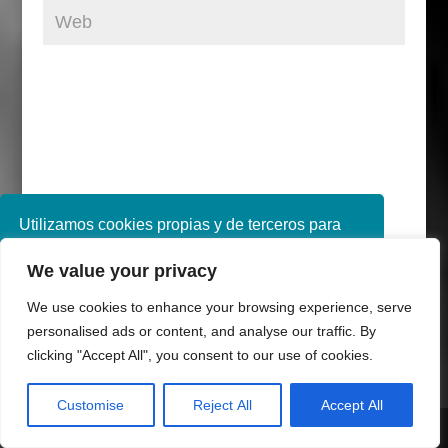
Utilizamos cookies propias y de terceros para
mejorar nuestros servicios. Si continúa
Categorías
We value your privacy
navegando, consideramos que acepta su uso.
Categorías
Puede obtener más información en nuestra
We use cookies to enhance your browsing experience, serve
política de cookies consulte nuestra
Política de
personalised ads or content, and analyse our traffic. By
Síguenos
privacidad
clicking "Accept All", you consent to our use of cookies.
Aceptar
Customise
Reject All
Accept All
Share This
Entradas recientes