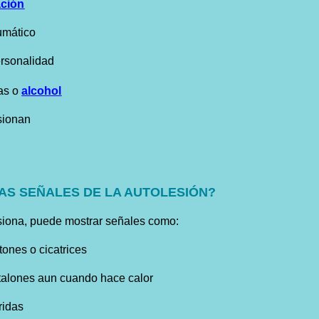
ación
umático
ersonalidad
as
o
alcohol
sionan
AS SEÑALES DE LA AUTOLESIÓN?
iona, puede mostrar señales como:
tones o cicatrices
talones aun cuando hace calor
ridas