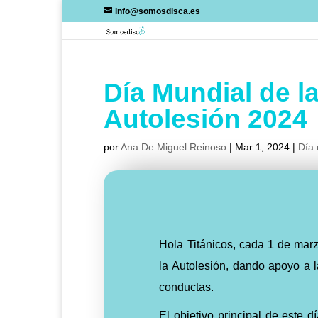
Skip
info@somosdisca.es
to
content
Día Mundial de l
Autolesión 2024
por
Ana De Miguel Reinoso
|
Mar 1, 2024
|
Día 
Hola Titánicos, cada 1 de marz
la Autolesión, dando apoyo a l
conductas.
El objetivo principal de este d