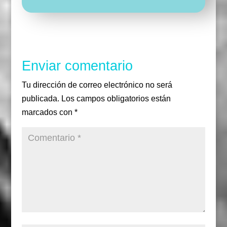
b
t
a
o
e
g
o
r
r
k
a
m
Enviar comentario
Tu dirección de correo electrónico no será
publicada.
Los campos obligatorios están
marcados con
*