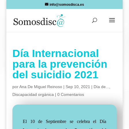
Skip
info@somosdisca.es
to
content
Día Internacional
para la prevención
del suicidio 2021
por
Ana De Miguel Reinoso
|
Sep 10, 2021
|
Día de...
,
Discapacidad orgánica
|
0 Comentarios
El 10 de Septiembre se celebra el Día