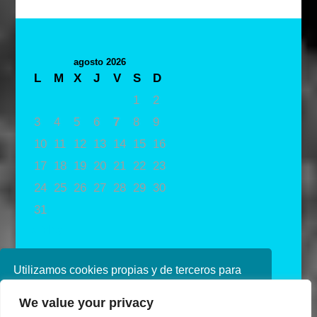
agosto 2026
L
M
X
J
V
S
D
1
2
3
4
5
6
7
8
9
10
11
12
13
14
15
16
17
18
19
20
21
22
23
24
25
26
27
28
29
30
31
« May
Utilizamos cookies propias y de terceros para
mejorar nuestros servicios. Si continúa
We value your privacy
navegando, consideramos que acepta su uso.