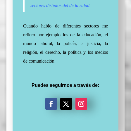
sectores distintos del de la salud.
Cuando hablo de diferentes sectores me
refiero por ejemplo los de la educación, el
mundo laboral, la policía, la justicia, la
religión, el derecho, la política y los medios
de comunicación.
Puedes seguirnos a través de:
F
T
I
a
w
n
c
i
s
e
t
t