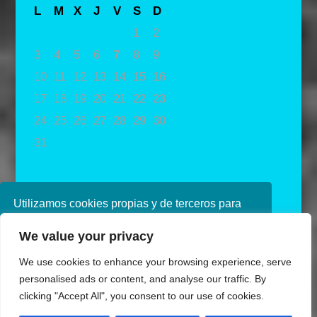
L
M
X
J
V
S
D
1
2
3
4
5
6
7
8
9
10
11
12
13
14
15
16
17
18
19
20
21
22
23
24
25
26
27
28
29
30
31
« May
Utilizamos cookies propias y de terceros para
mejorar nuestros servicios. Si continúa
We value your privacy
navegando, consideramos que acepta su uso.
Puede obtener más información en nuestra
We use cookies to enhance your browsing experience, serve
política de cookies consulte nuestra
Política de
personalised ads or content, and analyse our traffic. By
privacidad
clicking "Accept All", you consent to our use of cookies.