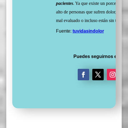
pacientes
.
Ya que existe un porcentaje 
alto de personas que sufren dolor, que e
mal evaluado o incluso están sin tratami
Fuente:
tuvidasindolor
Puedes seguirnos en:
F
T
I
a
w
n
c
i
s
e
t
t
b
t
a
o
e
g
o
r
r
k
a