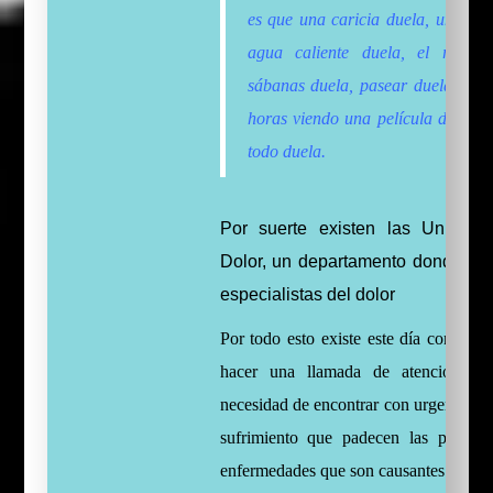
es que una caricia duela, una du
agua caliente duela, el roce d
sábanas duela, pasear duela, pas
horas viendo una película duela,
todo duela.
Por suerte existen las Unidade
Dolor, un departamento donde te t
especialistas del dolor
Por todo esto existe este día con el ob
hacer una llamada de atención sob
necesidad de encontrar con urgencia ali
sufrimiento que padecen las person
enfermedades que son causantes de
do