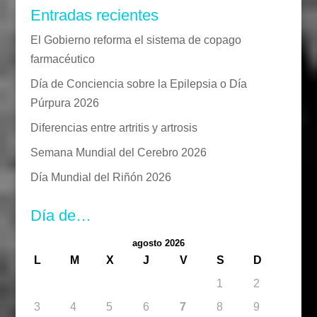
Entradas recientes
El Gobierno reforma el sistema de copago
farmacéutico
Día de Conciencia sobre la Epilepsia o Día
Púrpura 2026
Diferencias entre artritis y artrosis
Semana Mundial del Cerebro 2026
Día Mundial del Riñón 2026
Día de…
agosto 2026
L
M
X
J
V
S
D
1
2
3
4
5
6
7
8
9