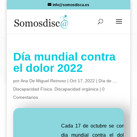
Skip
info@somosdisca.es
to
content
Día mundial contra
el dolor 2022
por
Ana De Miguel Reinoso
|
Oct 17, 2022
|
Día de...
,
Discapacidad Física
,
Discapacidad orgánica
|
0
Comentarios
Cada 17 de octubre se conmemo
dia mundial contra el dolor, c