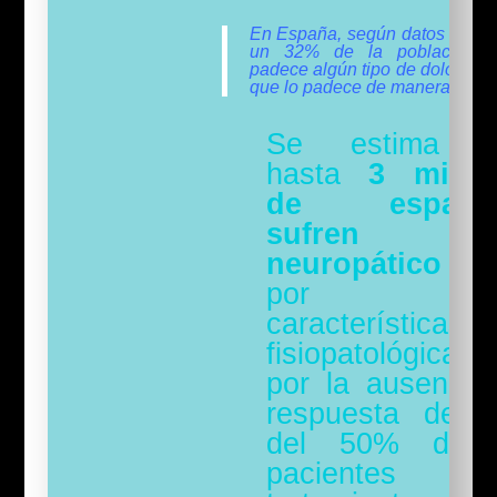
En España, según datos de la
un 32% de la población a
padece algún tipo de dolor y u
que lo padece de manera cróni
Se estima q
hasta
3 millo
de español
sufren dol
neuropático
qu
por s
características
fisiopatológica
por la ausencia
respuesta de 
del 50% de 
pacientes 