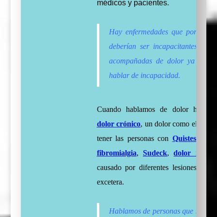
médicos y pacientes.
Hay enfermedades que por sí so
deberían ser incapacitantes, pero
acompañadas de dolor ya si po
hablar de incapacidad.
Cuando hablamos de dolor hablam
dolor crónico
, un dolor como el que 
tener las personas con
Quistes de T
fibromialgia
,
Sudeck
,
dolor neurop
causado por diferentes lesiones y un
excetera.
Hablamos de personas que saben 