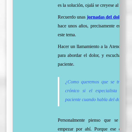
es la solución, ojalá se creyese al pacien
Recuerdo unas
jornadas del dolor
que
hace unos años, precisamente era para 
este tema.
Hacer un llamamiento a la Atención Pr
para abordar el dolor, y escuchar y cr
paciente.
¿Como queremos que se trate el
crónico si el especialista no c
paciente cuando habla del dolor?
Personalmente pienso que se deber
empezar por ahí. Porque ese es el