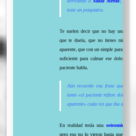
derivando a
Salud Menta
l, para 
trate un psiquiatra.
Te suelen decir que no hay una razó
que te duela, que no tienes ninguna 
aparente, que con un simple paracetamol
suficiente para calmar ese dolor del 
paciente habla.
Aún recuerdo esa frase que me c
tanto «el paciente refiere dolor sin
aparente» cada vez que iba a consul
En realidad tenía una
osteomielitis 
pero eso no lo vieron hasta que las se