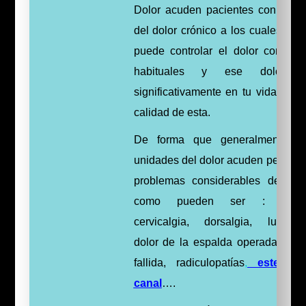
Dolor acuden pacientes con prob
del dolor crónico a los cuales no 
puede controlar el dolor con fár
habituales y ese dolor af
significativamente en tu vida diari
calidad de esta.
De forma que generalmente e
unidades del dolor acuden persona
problemas considerables de col
como pueden ser : lumbal
cervicalgia, dorsalgia, lumbociá
dolor de la espalda operada o es
fallida,
radiculopatías
,
estenos
canal
….