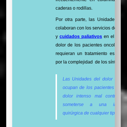
caderas o rodillas.
Por otra parte, las Unidades de 
colaboran con los servicios de onc
y
cuidados paliativos
en el contr
dolor de los pacientes oncológico
requieran un tratamiento especial
por la complejidad de los síntomas
Las Unidades del dolor tambi
ocupan de los pacientes que s
dolor intenso mal controlado
someterse a una interven
quirúrgica de cualquier tipo.