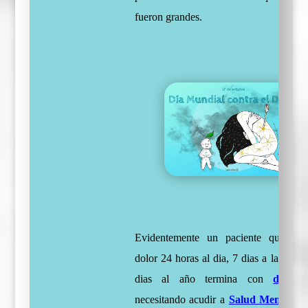
fueron grandes.
Evidentemente un paciente que viv
dolor 24 horas al dia, 7 dias a la sema
dias al año termina con
depres
necesitando acudir a
Salud Mental
.
P