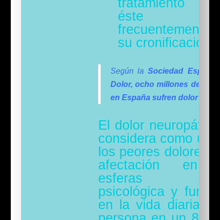
tratamiento inic
éste tien
frecuentement
su cronificación.
Según la
Sociedad Español
Dolor, ocho millones de per
en España sufren dolor cróni
El dolor neuropático
considera como uno
los peores dolores, 
afectación en 
esferas físic
psicológica y funcio
en la vida diaria de
persona en un 85%