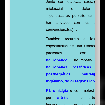
Junto con ciáticas, sacralgias, 
miofascial o dolor musc
(contracturas persistentes que 
han aliviado con los tratami
convencionales)…
También recurren a los méd
especialistas de una Unidad del 
pacientes con
neuropático
,
neuropatia diabé
neuropatías periféricas
,
neur
postherpética
,
neuralgia
trigémino
,
dolor regional complej
Fibromialgia
o con molestias se
por
artritis
o artrosis
frecuentemente en columna, hom