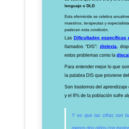
lenguaje o DLD
.
Esta efeméride se celebra anualmen
maestros, terapeutas y especialist
padecen esta condición.
Las
Dificultades específicas 
llamados “DIS”:
dislexia
, dis
estos problemas como la
disca
Para entender mejor lo que son
la palabra DIS que proviene del 
Son trastornos del aprendizaje 
y el 8% de la población sufre a
Y es que las cifras son b
menos dos niños con trasto