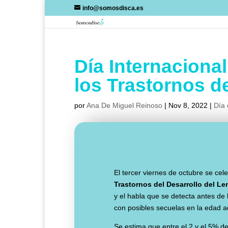
Skip
info@somosdisca.es
to
content
Día Internaciona
los Trastornos d
por
Ana De Miguel Reinoso
|
Nov 8, 2022
|
Día 
El tercer viernes de octubre se cel
Trastornos del Desarrollo del L
y el habla que se detecta antes de
con posibles secuelas en la edad a
Se estima que entre el 2 y el 5% de