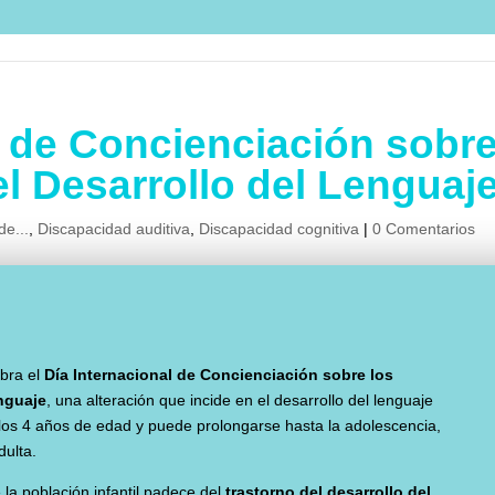
l de Concienciación sobr
el Desarrollo del Lenguaj
de...
,
Discapacidad auditiva
,
Discapacidad cognitiva
|
0 Comentarios
ebra el
Día Internacional de Concienciación sobre los
enguaje
, una alteración que incide en el desarrollo del lenguaje
 los 4 años de edad y puede prolongarse hasta la adolescencia,
dulta.
 la población infantil padece del
trastorno del desarrollo del