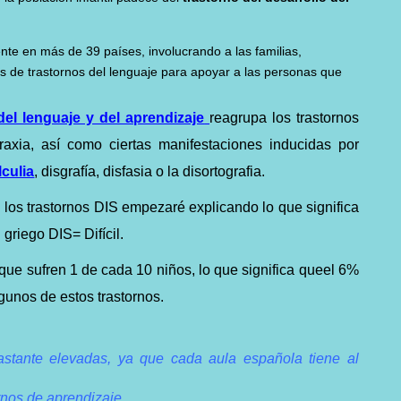
te en más de 39 países, involucrando a las familias,
as de trastornos del lenguaje para apoyar a las personas que
del lenguaje y del aprendizaje
reagrupa los trastornos
praxia, así como ciertas manifestaciones inducidas por
lculia
, disgrafía, disfasia o la disortografia.
 los trastornos DIS empezaré explicando lo que significa
griego DIS= Difícil.
que sufren 1 de cada 10 niños, lo que significa queel 6%
lgunos de estos trastornos.
astante elevadas, ya que cada aula española tiene al
rnos de aprendizaje