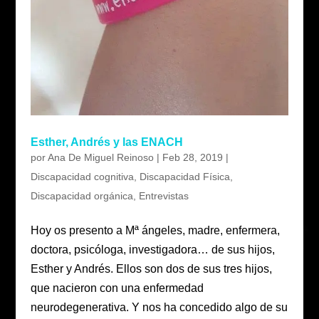
Esther, Andrés y las ENACH
por
Ana De Miguel Reinoso
|
Feb 28, 2019
|
Discapacidad cognitiva
,
Discapacidad Física
,
Discapacidad orgánica
,
Entrevistas
Hoy os presento a Mª ángeles, madre, enfermera,
doctora, psicóloga, investigadora… de sus hijos,
Esther y Andrés. Ellos son dos de sus tres hijos,
que nacieron con una enfermedad
neurodegenerativa. Y nos ha concedido algo de su