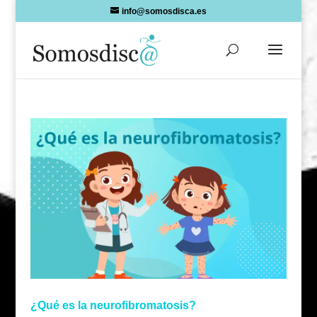
Skip
info@somosdisca.es
to
content
¿Qué es la neurofibromatosis?