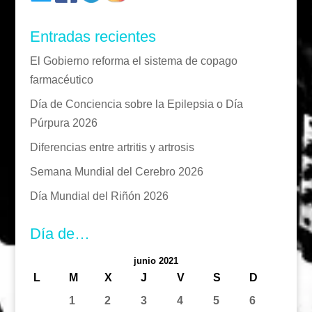
Entradas recientes
El Gobierno reforma el sistema de copago
farmacéutico
Día de Conciencia sobre la Epilepsia o Día
Púrpura 2026
Diferencias entre artritis y artrosis
Semana Mundial del Cerebro 2026
Día Mundial del Riñón 2026
Día de…
junio 2021
L
M
X
J
V
S
D
1
2
3
4
5
6