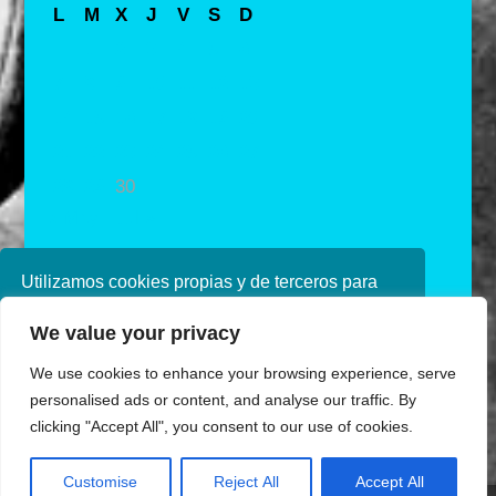
L
M
X
J
V
S
D
1
2
3
4
5
6
7
8
9
10
11
12
13
14
15
16
17
18
19
20
21
22
23
24
25
26
27
28
29
30
« May
Jul »
Utilizamos cookies propias y de terceros para
mejorar nuestros servicios. Si continúa
We value your privacy
navegando, consideramos que acepta su uso.
Puede obtener más información en nuestra
We use cookies to enhance your browsing experience, serve
política de cookies consulte nuestra
Política de
personalised ads or content, and analyse our traffic. By
privacidad
clicking "Accept All", you consent to our use of cookies.
Aceptar
Customise
Reject All
Accept All