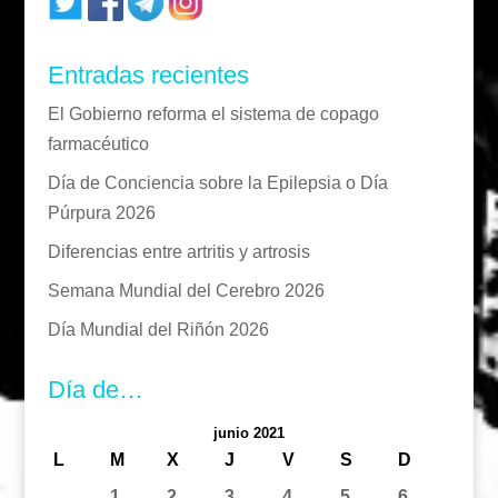
Entradas recientes
El Gobierno reforma el sistema de copago
farmacéutico
Día de Conciencia sobre la Epilepsia o Día
Púrpura 2026
Diferencias entre artritis y artrosis
Semana Mundial del Cerebro 2026
Día Mundial del Riñón 2026
Día de…
junio 2021
L
M
X
J
V
S
D
1
2
3
4
5
6