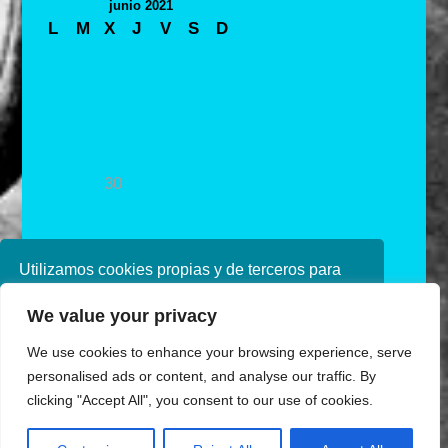
junio 2021
L
M
X
J
V
S
D
1
2
3
4
5
6
7
8
9
10
11
12
13
14
15
16
17
18
19
20
21
22
23
24
25
26
27
28
29
30
« May
Jul »
Utilizamos cookies propias y de terceros para
mejorar nuestros servicios. Si continúa
We value your privacy
navegando, consideramos que acepta su uso.
Puede obtener más información en nuestra
We use cookies to enhance your browsing experience, serve
política de cookies consulte nuestra
Política de
personalised ads or content, and analyse our traffic. By
privacidad
clicking "Accept All", you consent to our use of cookies.
Aceptar