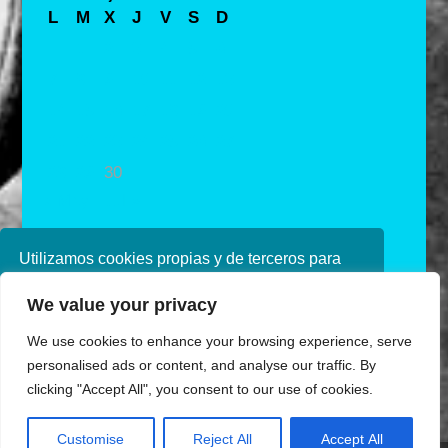
L
M
X
J
V
S
D
1
2
3
4
5
6
7
8
9
10
11
12
13
14
15
16
17
18
19
20
21
22
23
24
25
26
27
28
29
30
« May
Jul »
Utilizamos cookies propias y de terceros para
mejorar nuestros servicios. Si continúa
We value your privacy
navegando, consideramos que acepta su uso.
Puede obtener más información en nuestra
We use cookies to enhance your browsing experience, serve
política de cookies consulte nuestra
Política de
personalised ads or content, and analyse our traffic. By
privacidad
clicking "Accept All", you consent to our use of cookies.
Aceptar
Customise
Reject All
Accept All