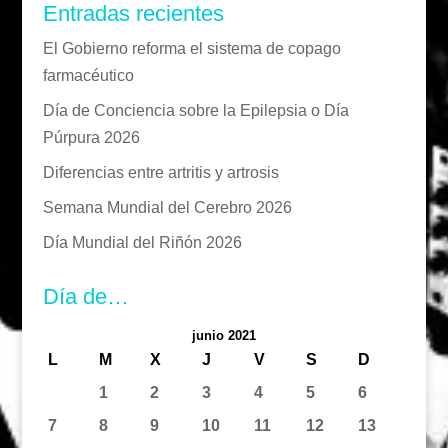
Entradas recientes
El Gobierno reforma el sistema de copago
farmacéutico
Día de Conciencia sobre la Epilepsia o Día
Púrpura 2026
Diferencias entre artritis y artrosis
Semana Mundial del Cerebro 2026
Día Mundial del Riñón 2026
Día de…
junio 2021
L
M
X
J
V
S
D
1
2
3
4
5
6
7
8
9
10
11
12
13