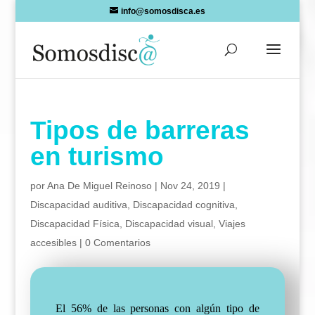
Skip
info@somosdisca.es
to
content
Tipos de barreras
en turismo
por
Ana De Miguel Reinoso
|
Nov 24, 2019
|
Discapacidad auditiva
,
Discapacidad cognitiva
,
Discapacidad Física
,
Discapacidad visual
,
Viajes
accesibles
|
0 Comentarios
El 56% de las personas con algún tipo de