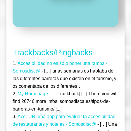
F
T
I
a
w
n
c
i
s
e
t
t
b
t
a
o
e
g
o
r
r
k
a
m
Trackbacks/Pingbacks
Accesibilidad no es sólo poner una rampa -
Somosdisc@
- […] unas semanas os hablaba de
las diferentes barreras que existen en el turismo, y
os comentaba de los diferentes…
My Homepage
- ... [Trackback] [...] There you will
find 26746 more Infos: somosdisca.es/tipos-de-
barreras-en-turismo/ [...]
AccTUR, una app para evaluar la accesibilidad
de restaurantes y hoteles - Somosdisc@
- […] Una