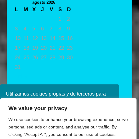
agosto 2026
L
M
X
J
V
S
D
1
2
3
4
5
6
7
8
9
10
11
12
13
14
15
16
17
18
19
20
21
22
23
24
25
26
27
28
29
30
31
« May
Utilizamos cookies propias y de terceros para
mejorar nuestros servicios. Si continúa
We value your privacy
navegando, consideramos que acepta su uso.
Puede obtener más información en nuestra
We use cookies to enhance your browsing experience, serve
política de cookies consulte nuestra
Política de
personalised ads or content, and analyse our traffic. By
privacidad
clicking "Accept All", you consent to our use of cookies.