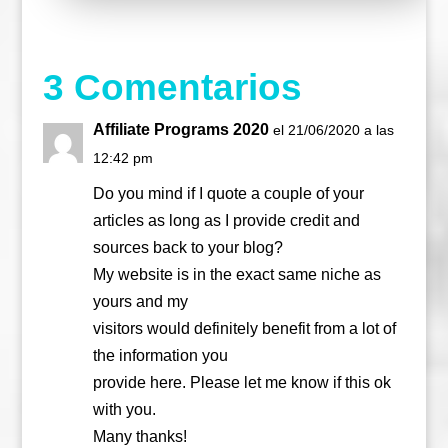
o
e
g
o
r
r
k
a
m
3 Comentarios
Affiliate Programs 2020
el 21/06/2020 a las
12:42 pm
Do you mind if I quote a couple of your
articles as long as I provide credit and
sources back to your blog?
My website is in the exact same niche as
yours and my
visitors would definitely benefit from a lot of
the information you
provide here. Please let me know if this ok
with you.
Many thanks!