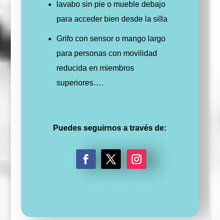
lavabo sin pie o mueble debajo
para acceder bien desde la silla
Grifo con sensor o mango largo
para personas con movilidad
reducida en miembros
superiores….
Puedes seguirnos a través de:
F
T
I
a
w
n
c
i
s
e
t
t
b
t
a