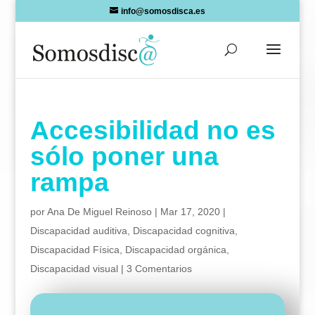
Skip
info@somosdisca.es
to
content
Accesibilidad no es
sólo poner una
rampa
por
Ana De Miguel Reinoso
|
Mar 17, 2020
|
Discapacidad auditiva
,
Discapacidad cognitiva
,
Discapacidad Física
,
Discapacidad orgánica
,
Discapacidad visual
|
3 Comentarios