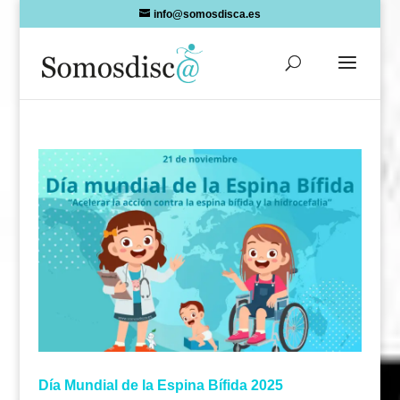
Skip
info@somosdisca.es
to
content
Día Mundial de la Espina Bífida 2025