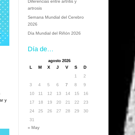
Diferencias entre artritis y
artrosis
Semana Mundial del Cerebro
2026
Día Mundial del Riñón 2026
Día de…
agosto 2026
L
M
X
J
V
S
D
1
2
3
4
5
6
7
8
9
s
10
11
12
13
14
15
16
ar y
17
18
19
20
21
22
23
24
25
26
27
28
29
30
31
« May