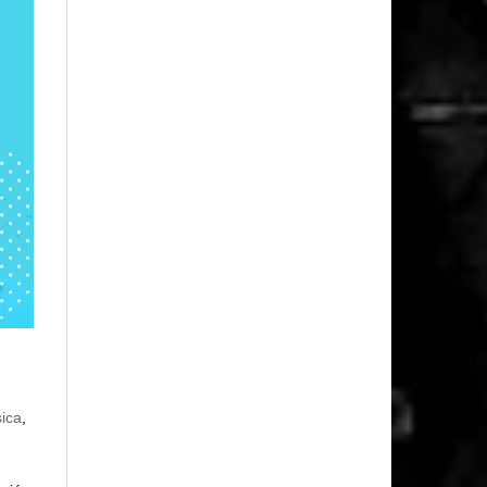
sica
,