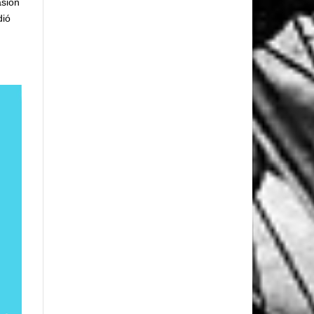
asión
dió