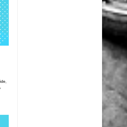
ide,
o