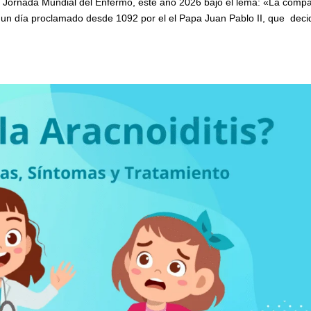
la Jornada Mundial del Enfermo, este año 2026 bajo el lema: «La comp
 un día proclamado desde 1092 por el el Papa Juan Pablo II, que deci