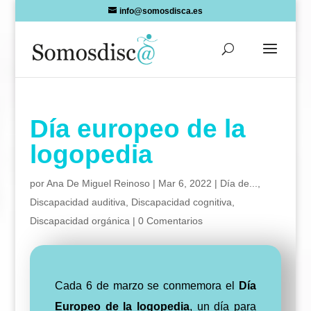
Skip
info@somosdisca.es
to
content
Día europeo de la
logopedia
por
Ana De Miguel Reinoso
|
Mar 6, 2022
|
Día de...
,
Discapacidad auditiva
,
Discapacidad cognitiva
,
Discapacidad orgánica
|
0 Comentarios
Cada 6 de marzo se conmemora el
Día
Europeo de la logopedia
, un día para