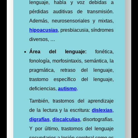
lenguaje, habla y voz debidas a
pérdidas auditivas de transmisión.
Además, neurosensoriales y mixtas,
hipoacusias
, presbiacusia, síndromes
diversos, …
Área del lenguaje:
fonética,
fonología, morfosintaxis, semántica, la
pragmática, retraso del lenguaje,
trastorno específico del lenguaje,
deficiencias,
autismo
.
También, trastornos del aprendizaje
de la lectura y la escritura:
dislexias
,
digrafías
,
discalculias
, disortografías.
Y por último, trastornos del lenguaje
secundarios a lesión cerebral como es