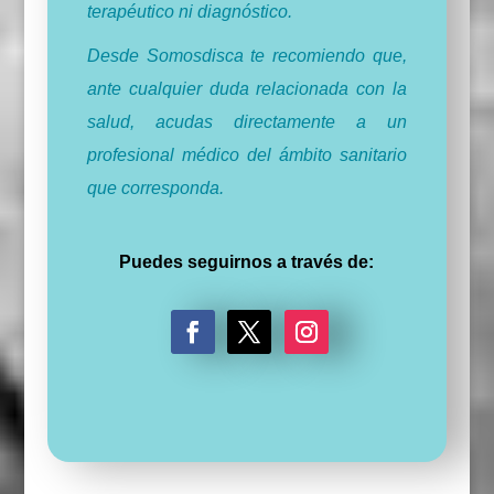
terapéutico ni diagnóstico.
Desde Somosdisca te recomiendo que,
ante cualquier duda relacionada con la
salud, acudas directamente a un
profesional médico del ámbito sanitario
que corresponda.
Puedes seguirnos a través de:
F
T
I
a
w
n
c
i
s
e
t
t
b
t
a
o
e
g