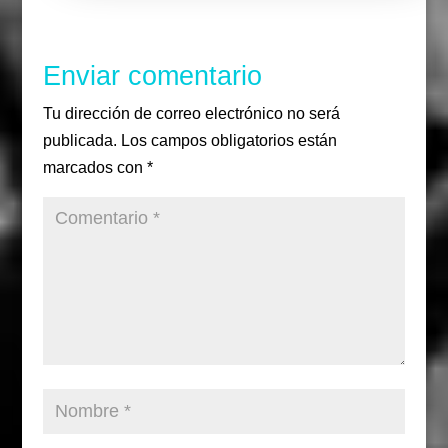
o
r
r
k
a
m
Enviar comentario
Tu dirección de correo electrónico no será
publicada.
Los campos obligatorios están
marcados con
*