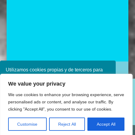
Utilizamos cookies propias y de terceros para
Diseñado por Ana de Miguel
mejorar nuestros servicios. Si continúa
We value your privacy
navegando, consideramos que acepta su uso.
Puede obtener más información en nuestra
We use cookies to enhance your browsing experience, serve
política de cookies consulte nuestra
Política de
personalised ads or content, and analyse our traffic. By
privacidad
clicking "Accept All", you consent to our use of cookies.
Aceptar
Customise
Reject All
Accept All
Share This