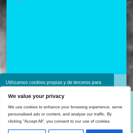
« May
Utilizamos cookies propias y de terceros para
Diseñado por Ana de Miguel
mejorar nuestros servicios. Si continúa
We value your privacy
navegando, consideramos que acepta su uso.
Puede obtener más información en nuestra
We use cookies to enhance your browsing experience, serve
política de cookies consulte nuestra
Política de
personalised ads or content, and analyse our traffic. By
privacidad
clicking "Accept All", you consent to our use of cookies.
Aceptar