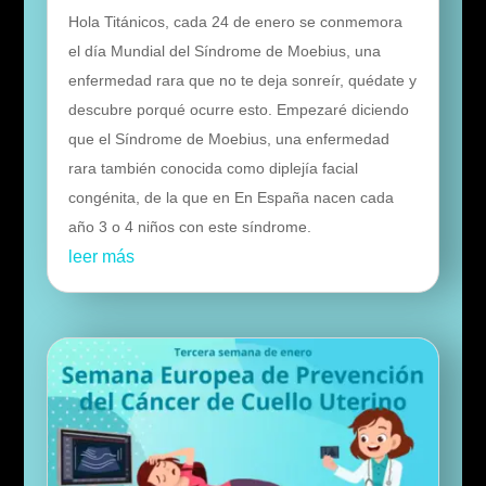
Hola Titánicos, cada 24 de enero se conmemora
el día Mundial del Síndrome de Moebius, una
enfermedad rara que no te deja sonreír, quédate y
descubre porqué ocurre esto. Empezaré diciendo
que el Síndrome de Moebius, una enfermedad
rara también conocida como diplejía facial
congénita, de la que en En España nacen cada
año 3 o 4 niños con este síndrome.
leer más