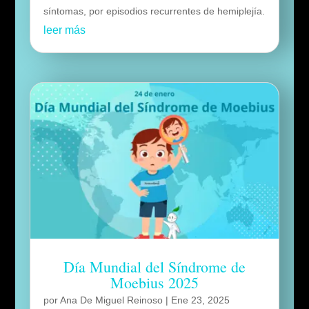
síntomas, por episodios recurrentes de hemiplejía.
leer más
Día Mundial del Síndrome de
Moebius 2025
por
Ana De Miguel Reinoso
|
Ene 23, 2025