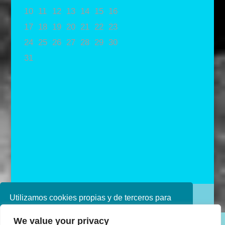
10
11
12
13
14
15
16
17
18
19
20
21
22
23
24
25
26
27
28
29
30
31
« May
Utilizamos cookies propias y de terceros para
Diseñado por Ana de Miguel
mejorar nuestros servicios. Si continúa
We value your privacy
navegando, consideramos que acepta su uso.