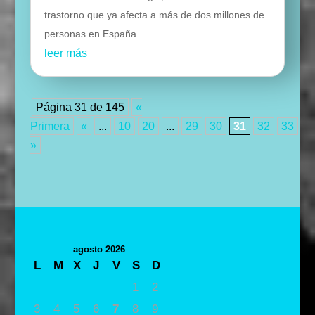
trastorno que ya afecta a más de dos millones de
personas en España.
leer más
Página 31 de 145
«
Primera
«
...
10
20
...
29
30
31
32
33
...
»
agosto 2026
L
M
X
J
V
S
D
1
2
3
4
5
6
7
8
9