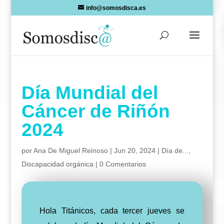
Skip
info@somosdisca.es
to
content
Día Mundial del
Cáncer de Riñón
2024
por
Ana De Miguel Reinoso
|
Jun 20, 2024
|
Día de...
,
Discapacidad orgánica
|
0 Comentarios
Hola Titánicos, cada tercer jueves se