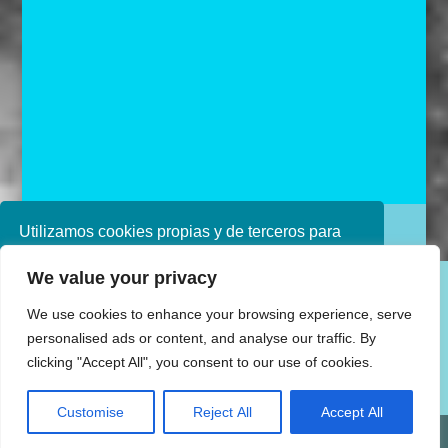
Utilizamos cookies propias y de terceros para
Diseñado por Ana de Miguel
mejorar nuestros servicios. Si continúa
We value your privacy
navegando, consideramos que acepta su uso.
Puede obtener más información en nuestra
We use cookies to enhance your browsing experience, serve
política de cookies consulte nuestra
Política de
personalised ads or content, and analyse our traffic. By
privacidad
clicking "Accept All", you consent to our use of cookies.
Aceptar
Customise
Reject All
Accept All
Share This