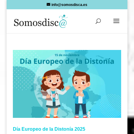
Skip
info@somosdisca.es
to
content
Día Europeo de la Distonía 2025