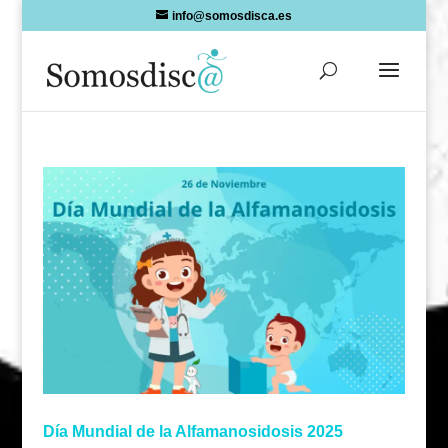
Skip
info@somosdisca.es
to
content
Día Mundial de la Alfamanosidosis 2025