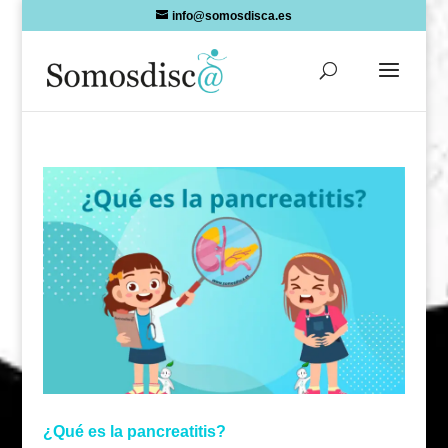
Skip
info@somosdisca.es
to
content
¿Qué es la pancreatitis?