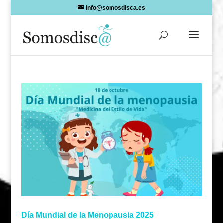
Skip
info@somosdisca.es
to
content
Día Mundial de la Menopausia 2025