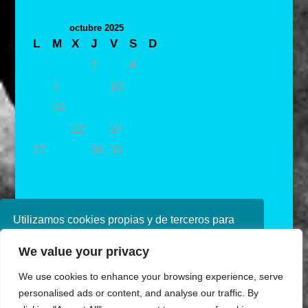
octubre 2025
L
M
X
J
V
S
D
1
2
3
4
5
6
7
8
9
10
11
12
13
14
15
16
17
18
19
20
21
22
23
24
25
26
27
28
29
30
31
« Sep
Nov »
Utilizamos cookies propias y de terceros para
mejorar nuestros servicios. Si continúa
We value your privacy
navegando, consideramos que acepta su uso.
Puede obtener más información en nuestra
We use cookies to enhance your browsing experience, serve
política de cookies consulte nuestra
Política de
personalised ads or content, and analyse our traffic. By
privacidad