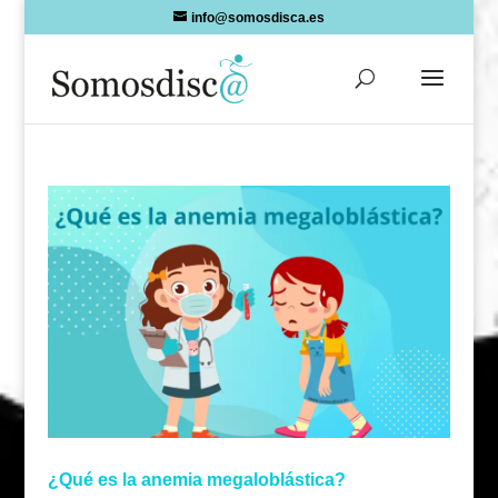
Skip
info@somosdisca.es
to
content
¿Qué es la anemia megaloblástica?