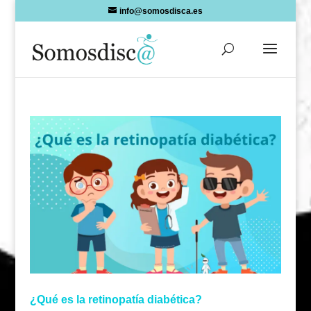
Skip
info@somosdisca.es
to
content
¿Qué es la retinopatía diabética?