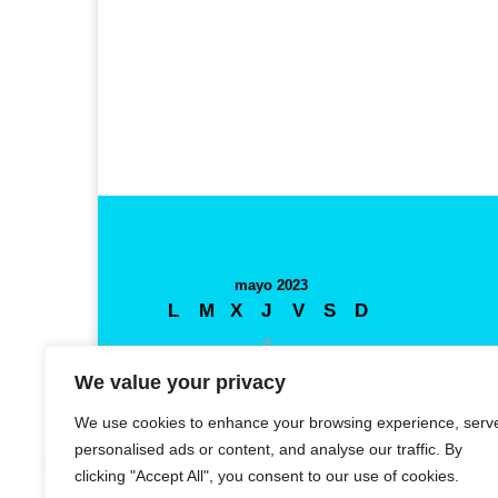
mayo 2023
L
M
X
J
V
S
D
1
2
3
4
5
6
7
8
9
10
11
12
13
14
We value your privacy
15
16
17
18
19
20
21
We use cookies to enhance your browsing experience, serv
22
23
24
25
26
27
28
personalised ads or content, and analyse our traffic. By
clicking "Accept All", you consent to our use of cookies.
29
30
31