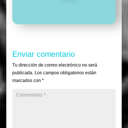
e
t
t
u
u
e
b
t
a
i
i
g
o
e
g
r
r
u
o
r
r
i
k
a
r
m
Enviar comentario
Tu dirección de correo electrónico no será
publicada.
Los campos obligatorios están
marcados con
*