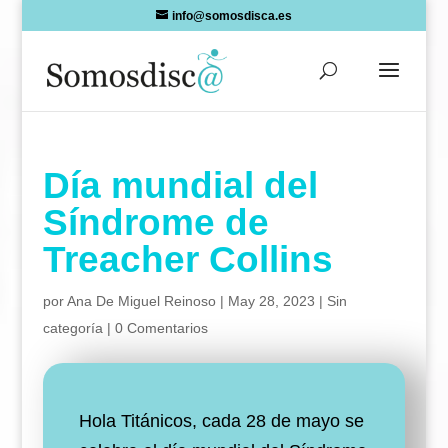
Skip
info@somosdisca.es
to
content
Día mundial del
Síndrome de
Treacher Collins
por
Ana De Miguel Reinoso
|
May 28, 2023
|
Sin
categoría
|
0 Comentarios
Hola Titánicos, cada 28 de mayo se