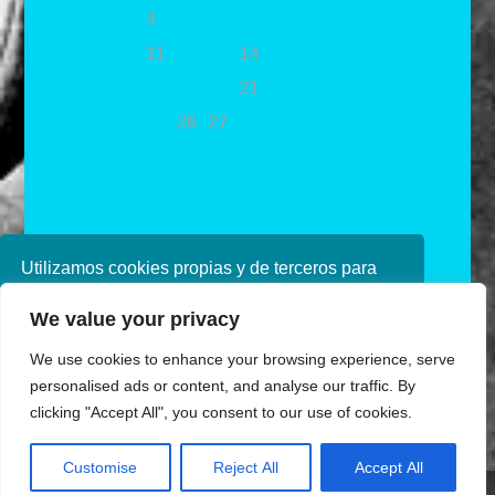
1
2
3
4
5
6
7
8
9
10
11
12
13
14
15
16
17
18
19
20
21
22
23
24
25
26
27
28
29
30
31
« Abr
Jun »
Utilizamos cookies propias y de terceros para
mejorar nuestros servicios. Si continúa
We value your privacy
navegando, consideramos que acepta su uso.
Puede obtener más información en nuestra
We use cookies to enhance your browsing experience, serve
política de cookies consulte nuestra
Política de
personalised ads or content, and analyse our traffic. By
privacidad
clicking "Accept All", you consent to our use of cookies.
Aceptar
Diseñado por Ana de Miguel
Customise
Reject All
Accept All
Share This