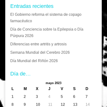
Entradas recientes
El Gobierno reforma el sistema de copago
farmacéutico
Día de Conciencia sobre la Epilepsia o Día
Púrpura 2026
Diferencias entre artritis y artrosis
Semana Mundial del Cerebro 2026
Día Mundial del Riñón 2026
Día de…
mayo 2023
L
M
X
J
V
S
D
1
2
3
4
5
6
7
8
9
10
11
12
13
14