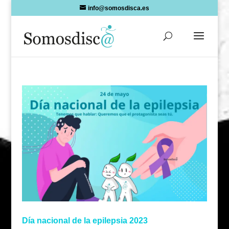
Skip
info@somosdisca.es
to
content
Día nacional de la epilepsia 2023