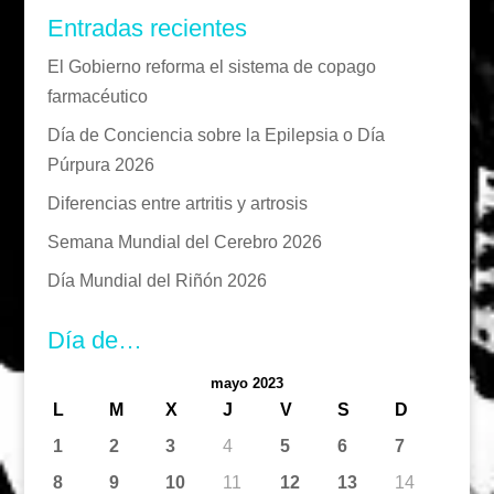
Entradas recientes
El Gobierno reforma el sistema de copago
farmacéutico
Día de Conciencia sobre la Epilepsia o Día
Púrpura 2026
Diferencias entre artritis y artrosis
Semana Mundial del Cerebro 2026
Día Mundial del Riñón 2026
Día de…
mayo 2023
L
M
X
J
V
S
D
1
2
3
4
5
6
7
8
9
10
11
12
13
14