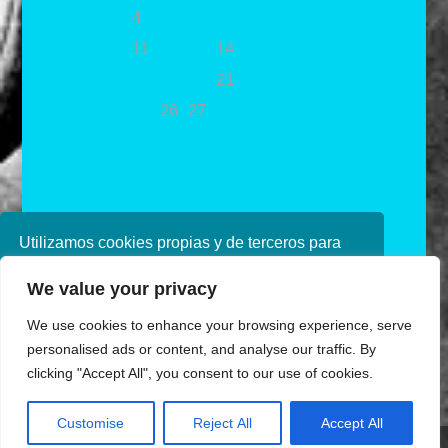
1
2
3
4
5
6
7
8
9
10
11
12
13
14
15
16
17
18
19
20
21
22
23
24
25
26
27
28
29
30
31
« Abr
Jun »
Utilizamos cookies propias y de terceros para
mejorar nuestros servicios. Si continúa
We value your privacy
navegando, consideramos que acepta su uso.
Puede obtener más información en nuestra
We use cookies to enhance your browsing experience, serve
política de cookies consulte nuestra
Política de
personalised ads or content, and analyse our traffic. By
privacidad
clicking "Accept All", you consent to our use of cookies.
Aceptar
Diseñado por Ana de Miguel
Customise
Reject All
Accept All
Share This