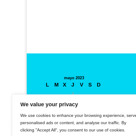
mayo 2023
L
M
X
J
V
S
D
1
2
3
4
5
6
7
8
9
10
11
12
13
14
We value your privacy
15
16
17
18
19
20
21
We use cookies to enhance your browsing experience, serv
22
23
24
25
26
27
28
personalised ads or content, and analyse our traffic. By
clicking "Accept All", you consent to our use of cookies.
29
30
31