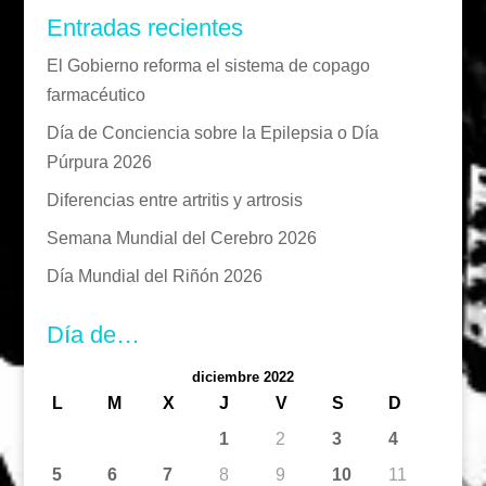
Entradas recientes
El Gobierno reforma el sistema de copago
farmacéutico
Día de Conciencia sobre la Epilepsia o Día
Púrpura 2026
Diferencias entre artritis y artrosis
Semana Mundial del Cerebro 2026
Día Mundial del Riñón 2026
Día de…
diciembre 2022
L
M
X
J
V
S
D
1
2
3
4
5
6
7
8
9
10
11