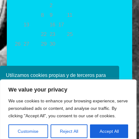
1
2
3
4
5
6
7
8
9
10
11
12
13
14
15
16
17
18
19
20
21
22
23
24
25
26
27
28
29
30
31
« Nov
Ene »
Utilizamos cookies propias y de terceros para
mejorar nuestros servicios. Si continúa
We value your privacy
navegando, consideramos que acepta su uso.
Puede obtener más información en nuestra
We use cookies to enhance your browsing experience, serve
política de cookies consulte nuestra
Política de
personalised ads or content, and analyse our traffic. By
privacidad
clicking "Accept All", you consent to our use of cookies.
Aceptar
Diseñado por Ana de Miguel
Customise
Reject All
Accept All
Share This