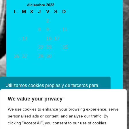
diciembre 2022
L
M
X
J
V
S
D
1
2
3
4
5
6
7
8
9
10
11
12
13
14
15
16
17
18
19
20
21
22
23
24
25
26
27
28
29
30
31
« Nov
Ene »
Utilizamos cookies propias y de terceros para
mejorar nuestros servicios. Si continúa
We value your privacy
navegando, consideramos que acepta su uso.
Puede obtener más información en nuestra
We use cookies to enhance your browsing experience, serve
política de cookies consulte nuestra
Política de
personalised ads or content, and analyse our traffic. By
privacidad
clicking "Accept All", you consent to our use of cookies.