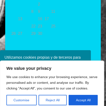
1
2
3
4
5
6
7
8
9
10
11
12
13
14
15
16
17
18
19
20
21
22
23
24
25
26
27
28
29
30
31
« Nov
Ene »
Utilizamos cookies propias y de terceros para
mejorar nuestros servicios. Si continúa
We value your privacy
navegando, consideramos que acepta su uso.
Puede obtener más información en nuestra
We use cookies to enhance your browsing experience, serve
política de cookies consulte nuestra
Política de
personalised ads or content, and analyse our traffic. By
privacidad
clicking "Accept All", you consent to our use of cookies.
Aceptar
Diseñado por Ana de Miguel
Customise
Reject All
Accept All
Share This