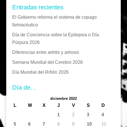
Entradas recientes
El Gobierno reforma el sistema de copago
farmacéutico
Día de Conciencia sobre la Epilepsia o Día
Púrpura 2026
Diferencias entre artritis y artrosis
Semana Mundial del Cerebro 2026
Día Mundial del Riñón 2026
Día de…
diciembre 2022
L
M
X
J
V
S
D
1
2
3
4
5
6
7
8
9
10
11